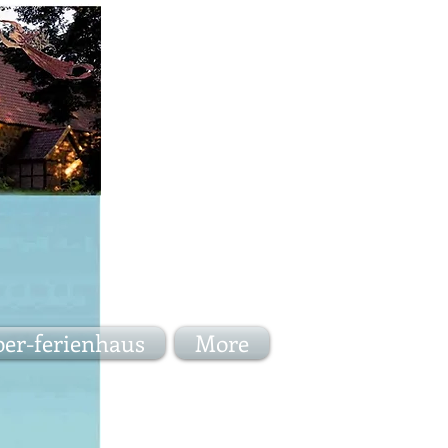
er-ferienhaus
More