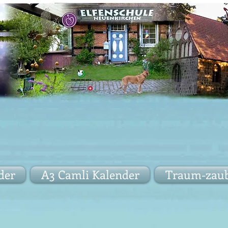
der
A3 Camli Kalender
Traum-zaub